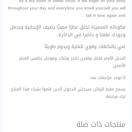
by a dry down of sweet citrus. It will linger on your body
throughout your day and everytime you smell yourself you will
fall in love again and…
مكوناته المتميزة تخلق عطرًا مميزًا يضيف الإيجابية ويجعل
وجودك ملفتا و حاضرا في الذاكرة.
غني بالنكهات وقوي للغاية ويدوم طويلاً
البديل الأوفر لعطر بولغري تايجر وبثبات وفوحان ينافس العطر
الأصلي
لا توجد مراجعات بعد.
يسمح فقط للزبائن مسجلي الدخول الذين قاموا بشراء هذا المنتج
ترك مراجعة.
منتجات ذات صلة