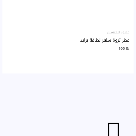
عطور للجنسين
عطر ثروة سلفر لطافة برايد
100
₪