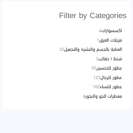
Filter by Categories
اكسسوارات
4
مزيلات العرق
1
العناية بالجسم والبشرة والتجميل
32
شنط / حقائب
2
عطور للجنسين
55
عطور للرجال
123
عطور للنساء
102
معطرات الجو والبخور
4