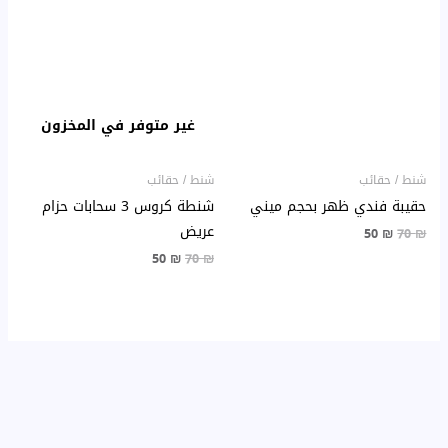
هو:
هو:
هو:
هو:
50 ₪.
70 ₪.
50 ₪.
70 ₪.
غير متوفر في المخزون
شنط / حقائب
شنط / حقائب
حقيبة فندي ظهر بحجم ميني
شنطة كروس 3 سحابات حزام
عريض
50
₪
70
₪
50
₪
70
₪