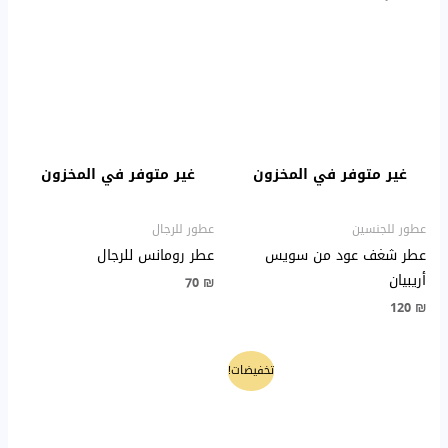
غير متوفر في المخزون
غير متوفر في المخزون
عطور للجنسين
عطور للرجال
عطر شغف عود من سويس
عطر رومانس للرجال
أريبيان
70
₪
120
₪
السعر
السعر
تخفيضات!
الأصلي
الحالي
هو:
هو:
120 ₪.
150 ₪.