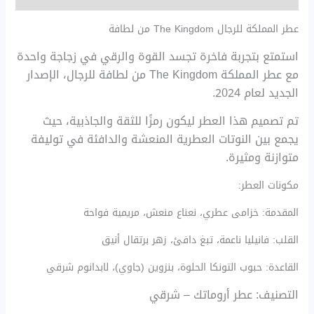
عطر المملكة للرجال The Kingdom من لطافة
استمتع بتجربة فاخرة تجسد القوة والرقي في زجاجة واحدة
مع عطر المملكة The Kingdom من لطافة للرجال، الإصدار
الجديد لعام 2024.
تم تصميم هذا العطر ليكون رمزًا للثقة والجاذبية، حيث
يجمع بين النوتات العطرية المنعشة والدافئة في توليفة
متوازنة ومثيرة.
مكونات العطر:
المقدمة: خزامى عطري، نعناع منعش، مريمية فواحة
القلب: فانيليا ناعمة، تبغ دافئ، زهر برتقال أنيق
القاعدة: حبوب التونكا الحلوة، بنزوين (جاوي)، لابدانوم شرقي
التصنيف: عطر أروماتك – شرقي