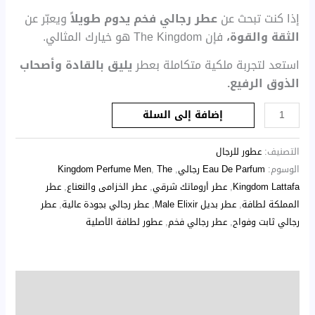
إذا كنت تبحث عن
عطر رجالي فخم يدوم طويلاً
ويعبّر عن
الثقة والقوة،
فإن The Kingdom هو خيارك المثالي.
استعد لتجربة ملكية متكاملة بعطر
يليق بالقادة وأصحاب
الذوق الرفيع.
إضافة إلى السلة
التصنيف:
عطور للرجال
الوسوم:
Eau De Parfum رجالي
,
The
,
Kingdom Perfume Men
Kingdom Lattafa
,
عطر أروماتك شرقي
,
عطر الخزامى والنعناع
,
عطر
المملكة لطافة
,
عطر بديل Male Elixir
,
عطر رجالي بجودة عالية
,
عطر
رجالي ثابت وفواح
,
عطر رجالي فخم
,
عطور لطافة الأصلية
الوصف
مراجعات (0)