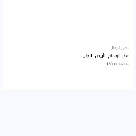
130 ₪.
140 ₪.
عطور للرجال
عطر الوسام الأبيض للرجال
130
₪
140
₪