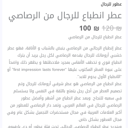
عطور للرجال
عطر انطباع للرجال من الرصاصي
100
₪
120
₪
عطر انطباع للرجال من الرصاصي
عطر إنطباع الرجالي من الرصاصي ينبض بالشباب و الأناقة، فهو عطر
خشبي أروماتك للرجال يقدمه الرصاصي لكل رجل يريد أن يترك
انطباع قوي و تخطف الأنفاس بمجرد ملاحظتها و يظهر ذلك واضحاً
على عبوة العطر المكتوب عليها “first impression lasts forever” أو
“الانطباع الأول يدوم للابد”.
عطر انطباع من الرصاصي هو عطر شرقي أروماتك للرجال وتم
تصميم العطر من أجل رجل يتمتع بالثقة في النفس ولا يستسلم
في سعيه للنجاح. ويعد عطر انطباع من أشهر وأفضل عطور
الرصاصي للرجال في العالم العربي، وتعد دار الرصاصي للعطور من
أكبر العلامات العربية في مجال مستحضرات التجميل بشكل عام وفي
مجال العطور بشكل خاص.
ويندرج عطر انطباع الرصاصي الرجالي تحت فئة عطور أو دي بارفيوم.