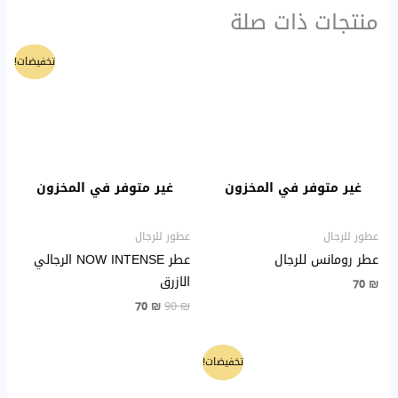
منتجات ذات صلة
السعر
السعر
تخفيضات!
الأصلي
الحالي
هو:
هو:
70 ₪.
90 ₪.
غير متوفر في المخزون
غير متوفر في المخزون
عطور للرجال
عطور للرجال
عطر رومانس للرجال
عطر NOW INTENSE الرجالي
الازرق
70
₪
70
₪
90
₪
السعر
السعر
تخفيضات!
الأصلي
الحالي
هو:
هو: