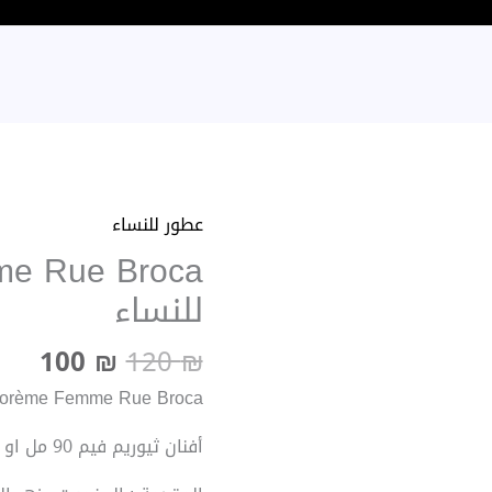
السعر
الس
عطور للنساء
كمية
الأصلي
الح
e Rue Broca
Théorème
هو:
هو:
Femme
للنساء
100 ₪.
120 ₪.
Rue
Broca
100
₪
120
₪
للنساء
Théorème Femme Rue Broca لل
أفنان ثيوريم فيم 90 مل او دي بارفان من رو بروكا