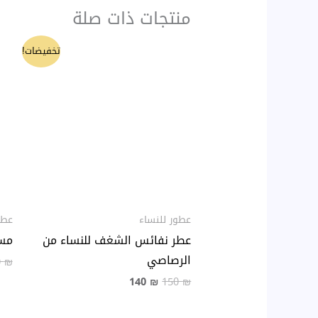
منتجات ذات صلة
السعر
السعر
تخفيضات!
الأصلي
الحالي
هو:
هو:
140 ₪.
150 ₪.
عطور للنساء
عطو
عطر نفائس الشغف للنساء من
مسك
الرصاصي
0
₪
140
₪
150
₪