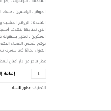
المقدمة : البرغموت ، زهر ال
الجوهر : الياسمين ، مسك الر
القاعدة : الروائح الخشبية و
التي تحتاجها لتهدئة أمسيت
السكرين ، تمتزج بسهولة في
توهج شمس المساء الذهبي ، 
الهواء تمامًا كما تتسرب ت
عطر فاخر من دار أفنان للعط
إضافة إل
التصنيف:
عطور للنساء