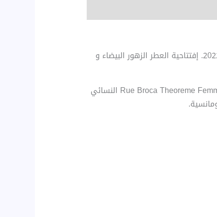
Théorème Femme Rue Broca عطر شرقي – زهري للنساء . هذا عطر جديد Théorème Femme صدر عام 2022. إفتتاحية العطر الزهور البيضاء و
تستحق كل امرأة باقة زهور رائعة. يشبه عطر Rue Broca Theoreme Femme Eau de Parfum النسائي
مانسية.