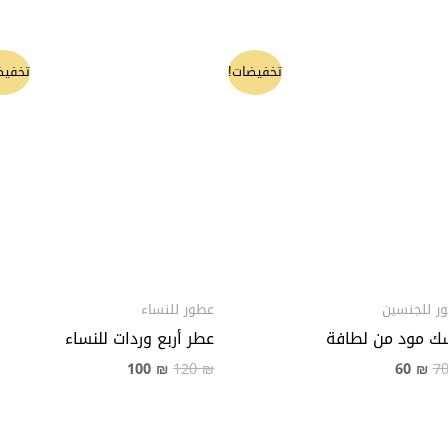
السعر
السعر
السعر
السعر
تخفيضات!
تخفيض
الأصلي
الحالي
الأصلي
الحالي
هو:
هو:
هو:
هو:
100 ₪.
120 ₪.
60 ₪.
70 ₪.
ر للجنسين
عطور للنساء
 مود من لطافة
عطر أربع وردات للنساء
100
₪
120
₪
60
₪
7