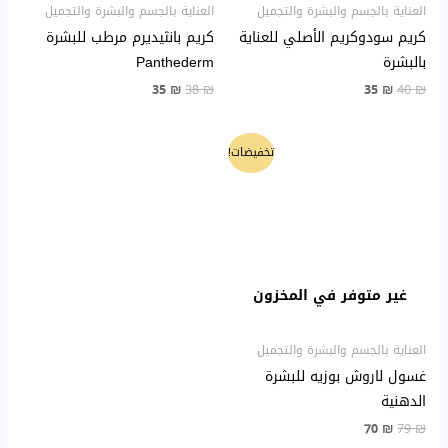
العناية بالجسم والبشرة والتجميل
العناية بالجسم والبشرة والتجميل
كريم سودوكريم الأصلي للعناية
كريم بانثيديرم مرطب للبشرة
بالبشرة
Panthederm
35
₪
38
₪
35
₪
40
₪
السعر
السعر
تخفيضات!
الأصلي
الحالي
هو:
هو:
70 ₪.
79 ₪.
غير متوفر في المخزون
العناية بالجسم والبشرة والتجميل
غسول لاروش بوزيه للبشرة
الدهنية
70
₪
79
₪