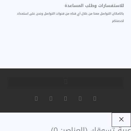
للاستفسارات وطلب المساعدة
بالامكان التواصل معنا من خلال أي قناه من قنوات التواصل ونحن على استعداد
لخدمتكم
I
W
Y
T
F
n
h
o
w
a
s
a
u
i
c
t
t
t
t
e
a
s
u
t
b
g
a
b
e
o
عربة تسوقك
(العناصر: 0)