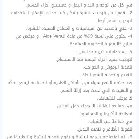
في كل من الوجه و اليد و الرجل و جميييييع أجزاء الجسم.
2- يقوم الجل بترطيب البشرة بشكل كبير جدا و بالإمكان استخدامه
لترطيب الشعر أيضا.
3- غني بالعديد من الفيتامينات و المعادن المفيدة للبشرة.
4- يحتوي على نسبة 99% من مادة الـAloe Vera ، و مرخص من
مزارع كاليفورنيا العضوية المعتمدة.
5- استخداماته كثيرة جدا مثل :
لترطيب جميع أجزاء الجسم بعد الاستحمام.
لتغذية الرموش و الحواجب.
لتنعيم و تغذية الشعر الجاف.
بعد حلاقة الشعر سواء في الأماكن العاديه أو الحساسه ليمنع الحكه
و التهيجات التي تحدث بعد إزالة الشعر.
كـ مرطب للشفايف.
في معالجة الهالات السوداء حول العينين.
لمعالجة الأكزيما و الحساسيه.
في معالجة حب الشباب.
لتقوية الأظافر و تنعيم اليدين.
6- يتم امتصاصه بسرعة للبشرة و يقوم بتغذية البشرة و ترطيبها من