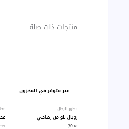
منتجات ذات صلة
غير متوفر في المخزون
عطور للرجال
عطو
رويال بلو من رصاصي
عطر
0
₪
70
₪