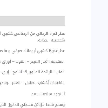
الوصف
مراجعات (0)
عطر اغراء الرجالي من الرصاصي خشبي أرو
شخصيته الجذابة.
عطر Egra خشبي أروماتك صيفي و منعش يشبه رائحة عطر كوول ووتر من دافيدوف و غرين أيريش تويد من كريد يتكون من :
المقدمة : ثمار العرعر – التنوب – أوراق ن
القلب : الرائحة الصنوبرية للشوح الإبري
القاعدة : أخشاب الصندل – العنبر الرماد
لا توجد مراجعات بعد.
يسمح فقط للزبائن مسجلي الدخول الذين 