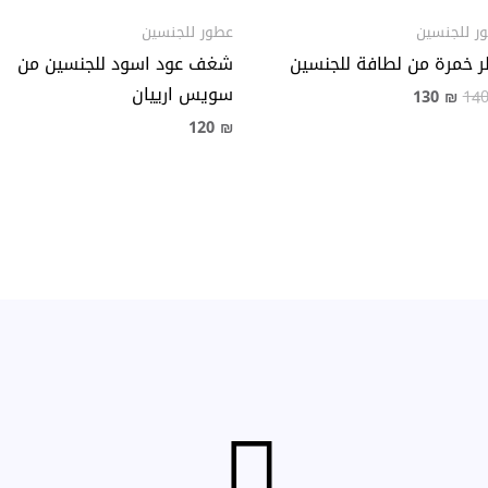
ر للجنسين
عطور للجنسين
 خمرة من لطافة للجنسين
شغف عود اسود للجنسين من
سويس ارييان
130
₪
14
120
₪