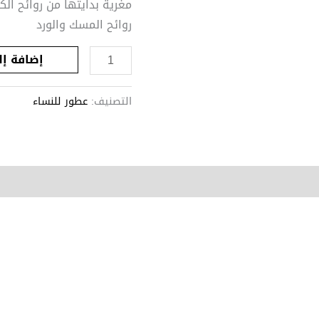
مغرية بدايتها من روائح ا
روائح المسك والورد
إضافة إل
التصنيف:
عطور للنساء