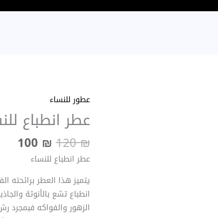
السعر
الس
عطور للنساء
كمية
الأصلي
الح
عطر انطباع للن
عطر
هو:
هو:
انطباع
100 ₪.
100
120 ₪.
₪
120
₪
للنساء
عطر انطباع للنساء
يتميز هذا العطر برائحته ال
انطباع تشع بالأنوثة والجاذ
الزهور والفواكه فبمجرد رش