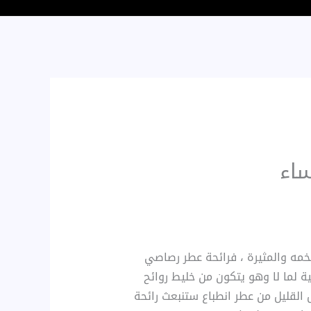
عر
الي
ساء
فخمه والمثيرة ، فرائحة عطر رصاصي
بية لما لا وهو يتكون من خليط روائح
 القليل من عطر انطباع ستنبعث رائحة