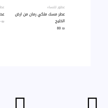
عطور للنساء
عطو
عطر مسك ملكي رمان من ارض
عطر
الخليج
0
₪
80
₪