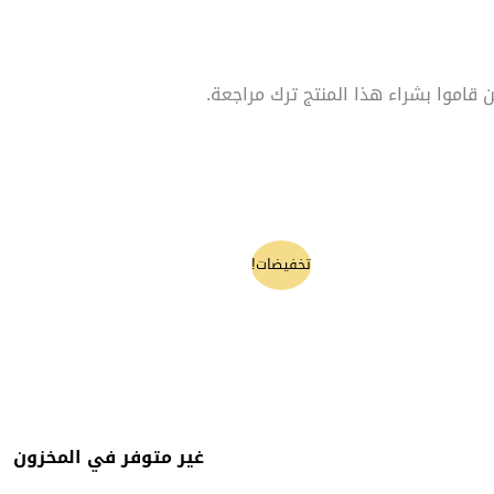
قاموا بشراء هذا المنتج ترك مراجعة.
السعر
السعر
تخفيضات!
الأصلي
الحالي
هو:
هو:
130 ₪.
140 ₪.
غير متوفر في المخزون