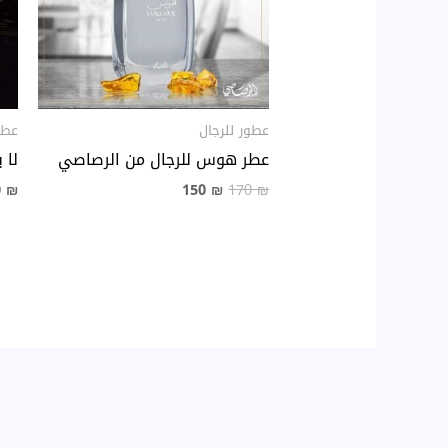
عطور للرجال
عطو
عطر هوس للرجال من الرصاصي
لا 
0
₪
150
₪
170
₪