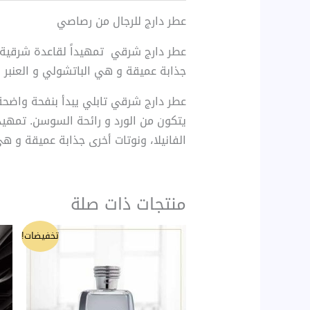
عطر دارج للرجال من رصاصي
عطر دارج شرقي تمهيداً لقاعدة شرقية حس
جذابة عميقة و هي الباتشولي و العنبر و
عطر دارج شرقي تابلي يبدأ بنفحة واضحة
يتكون من الورد و رائحة السوسن. تمهيدا
الفانيلا، ونوتات أخرى جذابة عميقة و هي
منتجات ذات صلة
السعر
السعر
تخفيضات!
الأصلي
الحالي
هو:
هو:
150 ₪.
170 ₪.