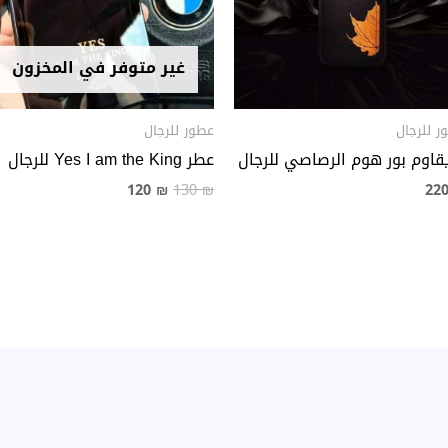
غير متوفر في المخزون
ر للرجال
عطور للرجال
يقاوم بور هوم الرصاصي للرجال
عطر Yes I am the King للرجال
120
₪
130
₪
22