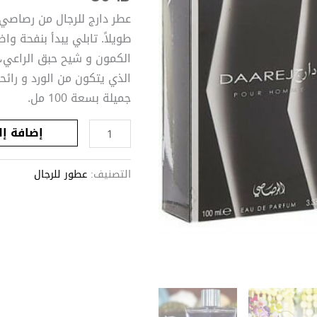
من
عطر دارج للرجال من رصاصي 
رصاصي
طويلاً. تابلي يبدأ بنفحة و
الكمون و شيح حبق الراعي،
الذي يتكون من الورد و رائ
جميلة بسعة 100 مل.
إضافة إل
التصنيف:
عطور للرجال