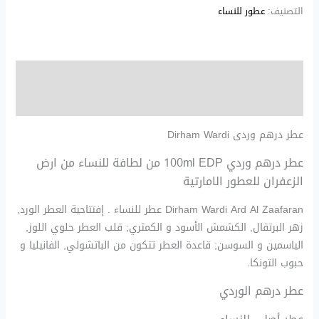
التصنيف:
عطور للنساء
الوصف
مراجعات (0)
عطر درهم وردى Dirham Wardi
عطر درهم وردي 100ml EDP من لطافة للنساء من ارض
الزعفران للعطور الامارتية
Dirham Wardi Ard Al Zaafaran عطر للنساء . إفتتاحية العطر الورد,
زهر البرتقال, الكشمش الأسود و الكمثري; قلب العطر حلوي اللوز,
الياسمين و السوسن; قاعدة العطر تتكون من الباتشولي, الفانيليا و
حبوب التونكا.
عطر درهم الوردي