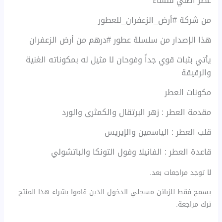
عطر أصلي للنساء
من شركة #أرض_الزعفران_للعطور
هذا الإصدار من سلسلة عطور #درهم من أرض الزعفران
يأتي بثبات قوي جداً وفوحان لا مثيل له بمكوناته الغنية
والرقيقة
مكونات العطر
مقدمة العطر : زهر البرتقال والكمثرى والورد
قلب العطر : الياسمين والإيريس
قاعدة العطر : الفانيلا وفول التونكا والباتشولي
لا توجد مراجعات بعد.
يسمح فقط للزبائن مسجلي الدخول الذين قاموا بشراء هذا المنتج
ترك مراجعة.