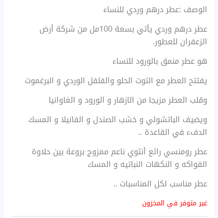
الوصف :عطر درهم وردي للنساء
عطر درهم وردي يأتي بسعة 100مل من شركة أرض
الزعفران للعطور.
هو عطر منمق بالورود للنساء
يفتتح العطر مع التوت الحلو والفلفل الوردي و البرغموت
وقلب العطر مزيجا من الازهار و الورود و الغاوانيا
ويضيف الباتشولي و خشب الصندل و الفانيلا و المسك
الدفء في القاعدة ..
عطر رومنسي رائع أنثوي ناعم ممزوج بروعة بين حلاوة
الفواكه و النكهات النباتيه و المسك
عطر مناسب لكل المناسبات ..
غير متوفر في المخزون