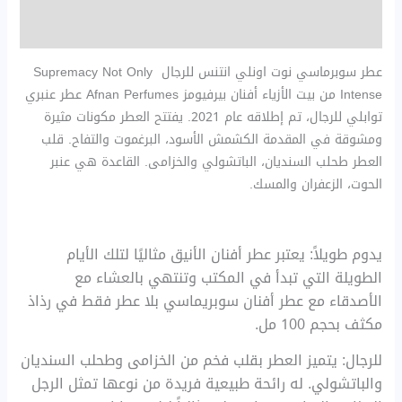
مراجعات (0)
عطر سوبرماسي نوت اونلي انتنس للرجال Supremacy Not Only
Intense من بيت الأزياء أفنان بيرفيومز Afnan Perfumes عطر عنبري
توابلي للرجال، تم إطلاقه عام 2021. يفتتح العطر مكونات مثيرة
ومشوقة في المقدمة الكشمش الأسود، البرغموت والتفاح. قلب
العطر طحلب السنديان، الباتشولي والخزامى. القاعدة هي عنبر
الحوت، الزعفران والمسك.
يدوم طويلاً: يعتبر عطر أفنان الأنيق مثاليًا لتلك الأيام
الطويلة التي تبدأ في المكتب وتنتهي بالعشاء مع
الأصدقاء مع عطر أفنان سوبريماسي بلا عطر فقط في رذاذ
مكثف بحجم 100 مل.
للرجال: يتميز العطر بقلب فخم من الخزامى وطحلب السنديان
والباتشولي. له رائحة طبيعية فريدة من نوعها تمثل الرجل