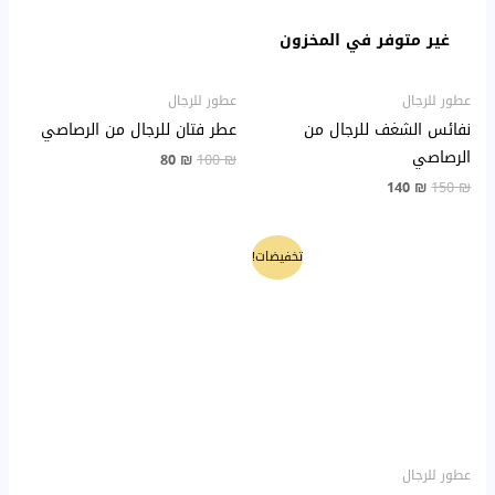
غير متوفر في المخزون
عطور للرجال
عطور للرجال
نفائس الشغف للرجال من
عطر فتان للرجال من الرصاصي
الرصاصي
80
₪
100
₪
140
₪
150
₪
السعر
السعر
تخفيضات!
الأصلي
الحالي
هو:
هو:
80 ₪.
90 ₪.
عطور للرجال