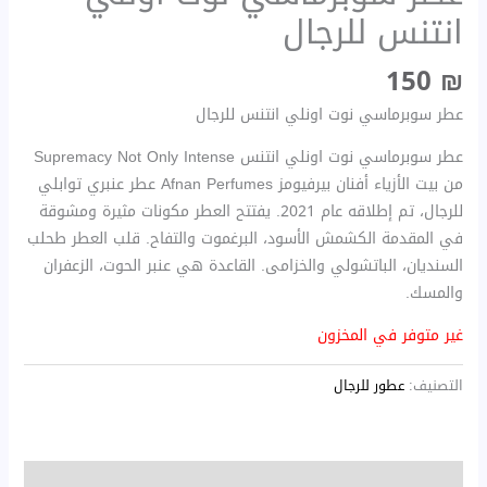
انتنس للرجال
150
₪
عطر سوبرماسي نوت اونلي انتنس للرجال
عطر سوبرماسي نوت اونلي انتنس Supremacy Not Only Intense
من بيت الأزياء أفنان بيرفيومز Afnan Perfumes عطر عنبري توابلي
للرجال، تم إطلاقه عام 2021. يفتتح العطر مكونات مثيرة ومشوقة
في المقدمة الكشمش الأسود، البرغموت والتفاح. قلب العطر طحلب
السنديان، الباتشولي والخزامى. القاعدة هي عنبر الحوت، الزعفران
والمسك.
غير متوفر في المخزون
التصنيف:
عطور للرجال
الوصف