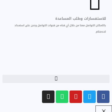
للاستفسارات وطلب المساعدة
بالامكان التواصل معنا من خلال أي قناه من قنوات التواصل ونحن على استعداد
لخدمتكم
I
W
Y
T
F
n
h
o
w
a
s
a
u
i
c