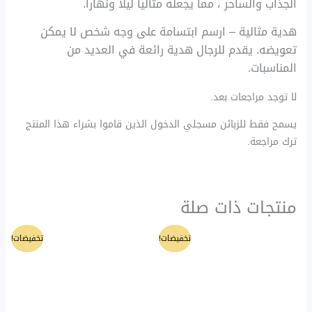
الجذاب والساحر ، مما يجعله مثالياً ليلا ونهارا.
هدية مثالية – ارسم ابتسامة على وجه شخص لا يمكن
تعويضه. يقدم للرجال هدية رائعة في العديد من
المناسبات.
لا توجد مراجعات بعد.
يسمح فقط للزبائن مسجلي الدخول الذين قاموا بشراء هذا المنتج
ترك مراجعة.
منتجات ذات صلة
السعر
السعر
السعر
السعر
تخفيضات!
تخفيضات!
الأصلي
الحالي
الأصلي
الحالي
هو:
هو:
هو:
هو:
80 ₪.
100 ₪.
140 ₪.
150 ₪.