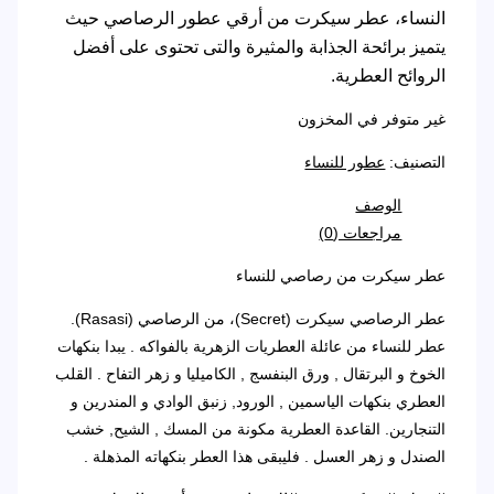
النساء، عطر سيكرت من أرقي عطور الرصاصي حيث
يتميز برائحة الجذابة والمثيرة والتى تحتوى على أفضل
الروائح العطرية.
غير متوفر في المخزون
التصنيف:
عطور للنساء
الوصف
مراجعات (0)
عطر سيكرت من رصاصي للنساء
عطر الرصاصي سيكرت (Secret)، من الرصاصي (Rasasi).
عطر للنساء من عائلة العطريات الزهرية بالفواكه . يبدا بنكهات
الخوخ و البرتقال , ورق البنفسج , الكاميليا و زهر التفاح . القلب
العطري بنكهات الياسمين , الورود, زنبق الوادي و المندرين و
التنجارين. القاعدة العطرية مكونة من المسك , الشيح, خشب
الصندل و زهر العسل . فليبقى هذا العطر بنكهاته المذهلة .