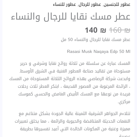
عطور للجنسين
,
عطور للرجال
,
عطور للنساء
عطر مسك نقايا للرجال والنساء
140
₪
160
₪
عطر مسك نقايا للرجال والنساء 50 مل
Rasasi Musk Naqaya Edp 50 Ml
المسك عبارة عن سلسلة من ثلاثة روائح نقايا وشرقي و حرير
مستوحاة من تقاليد صناعة العطور الغنية في الشرق الأوسط.
وابدعت شركة الرصاصي بهذه الروائح الثلاثة المستوحاة من المسك
، الرائحة المرغوبة من العصور القديمة ، ابتكر العطر ثلاث رحلات
فريدة من نوعها مع المسك الأبيض الغامض والحسي كموسك
مركزي.
تتلاءم الجواهر الشرقية الثمينة عالية الجودة بشكل متناغم مع
النغمات الحديثة المتناقضة والحيوية والرائعة ، مما يخلق تعبيرات
مميزة وغنية من المكونات الخالدة التي أعيد تفسيرها بطريقة
عصرية.