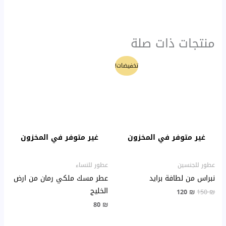
منتجات ذات صلة
السعر
السعر
تخفيضات!
الأصلي
الحالي
هو:
هو:
120 ₪.
150 ₪.
غير متوفر في المخزون
غير متوفر في المخزون
عطور للجنسين
عطور للنساء
نبراس من لطافة برايد
عطر مسك ملكي رمان من ارض
الخليج
120
₪
150
₪
80
₪