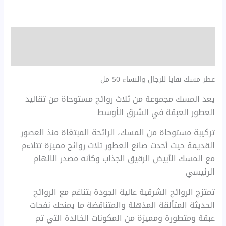
الوصف
مراجعات (0)
عطر مسك نقايا للرجال والنساء 50 مل
يعد المسك مجموعة من ثلاث روائح مستوحاة من تقاليد
العطور العبقة في الشرق الأوسط
تركيبة مستوحاة من المسك، الرائحة المبتغاة منذ العصور
القديمة حيث أحدث صانع العطور ثلاث روائح مميزة تتلاءم
مع المسك الأبيض الرقيق الجذاب وكأنه مصدر الالهام
الرئيسي
تمتزج الروائح الشرقية عالية الجودة بتناغم مع الروائح
الحديثة المتألقة المذهلة والمتناقضة ما يمنحك نفحات
عبقة ومتطورة ومميزة من المكونات الخالدة التي تم