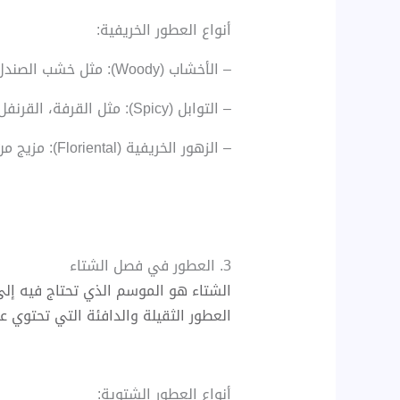
أنواع العطور الخريفية:
– الأخشاب (Woody): مثل خشب الصندل، الأرز، والعود، التي تعطي دفئًا لمواجهة الهواء البارد.
– التوابل (Spicy): مثل القرفة، القرنفل، والفلفل، التي تضيف لمسة من الدفء والرغبة في التجربة.
– الزهور الخريفية (Floriental): مزيج من الأزهار مع لمسة من التوابل.
3. العطور في فصل الشتاء
الشتاء هو الموسم الذي تحتاج فيه إلى
العطور الثقيلة والدافئة التي تحتوي عل
أنواع العطور الشتوية: