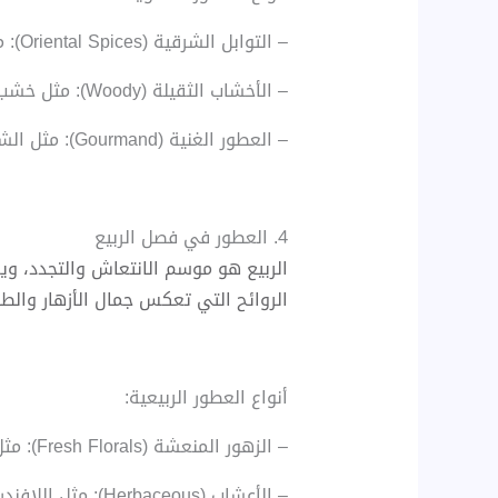
– التوابل الشرقية (Oriental Spices): مثل الفانيليا، العنبر، والمسك، التي تضفي شعورًا دافئًا وغنيًا.
– الأخشاب الثقيلة (Woody): مثل خشب الأرز، خشب الصندل، والعود، التي تُضفي لمسة من الدفء والثقل.
– العطور الغنية (Gourmand): مثل الشوكولاتة، القهوة، والكراميل، التي تثير مشاعر الراحة والدفء.
4. العطور في فصل الربيع
الربيع هو موسم الانتعاش والتجدد، ويم
الروائح التي تعكس جمال الأزهار والطب
أنواع العطور الربيعية:
– الزهور المنعشة (Fresh Florals): مثل التوليب، الورد، الياسمين، وزهر البرتقال، التي تُضفي على الأجواء إحساسًا بالانتعاش والتجدد.
– الأعشاب (Herbaceous): مثل اللافندر، إكليل الجبل، والريحان، التي تمنح إحساسًا بالنقاء والحيوية.