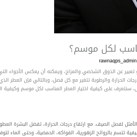
ناسب لكل موسم؟
rawnaqps_admin
عبير عن الذوق الشخصي والمزاج، ويمكنه أن يعكس الأجواء التي تحي
رجات الحرارة والرطوبة تتغير مع كل فصل، وبالتالي فإن العطر ال
ل، سنتعرف على كيفية اختيار العطر المناسب لكل موسم وكيفية ال
أمثل لفصل الصيف. مع ارتفاع درجات الحرارة، تفضل البشرة العطور
ية تتسم بالروائح الزهورية، الفواكه، الحمضية، وحتى الماء لتوفي