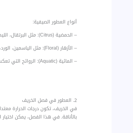
أنواع العطور الصيفية:
– الحمضية (Citrus): مثل البرتقال، الليمون، والجريب فروت. هذه الروائح تعزز الشعور بالانتعاش والنشاط.
– الأزهار (Floral): مثل الياسمين، الورد، وزهر البرتقال، التي تضفي طابعًا ناعمًا وحيويًا.
– المائية (Aquatic): الروائح التي تعكس نسمات البحر أو قطرات الماء، مما يخلق شعورًا بالنقاء والانتعاش.
2. العطور في فصل الخريف
في الخريف، تكون درجات الحرارة معتدلة
بالأناقة. في هذا الفصل، يمكن اختيار 