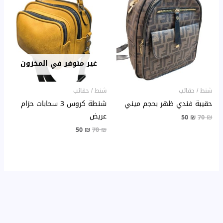
هو:
هو:
هو:
هو:
50 ₪.
70 ₪.
50 ₪.
70 ₪.
غير متوفر في المخزون
شنط / حقائب
شنط / حقائب
حقيبة فندي ظهر بحجم ميني
شنطة كروس 3 سحابات حزام
عريض
50
₪
70
₪
50
₪
70
₪